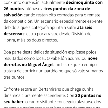
conxunto ourensán, actualmente
decimoquinto con
26 puntos
, atópase a
tres puntos da zona de
salvación
cando restan oito xornadas para o remate
da competición. Un escenario especialmente esixente
debido a que a categoría apunta a sufrir
ata seis
descensos
: catro por arrastre desde División de
Honra, máis os dous directos.
Boa parte desta delicada situación explícase polos
resultados como local. O Pabellón acumulou
nove
derrotas no Miguel Ángel
, un lastre que o equipo
tratará de corrixir nun partido no que só vale sumar os
tres puntos.
Enfronte estará un Bertamiráns que chega cunha
dinámica claramente ascendente. Con
30 puntos no
seu haber
, o cadro visitante conseguiu afastarse dos
postos de perigo tras pasar boa parte da tempada na