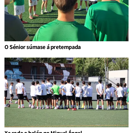
O Sénior súmase á pretempada
Xa roda o balón no Miguel Ángel