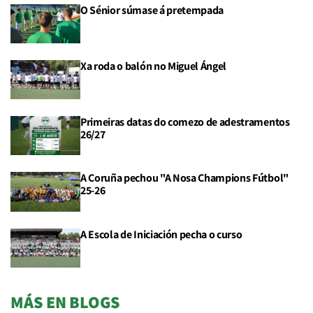
O Sénior súmase á pretempada
Xa roda o balón no Miguel Ángel
Primeiras datas do comezo de adestramentos
26/27
A Coruña pechou "A Nosa Champions Fútbol"
25-26
A Escola de Iniciación pecha o curso
MÁS EN BLOGS