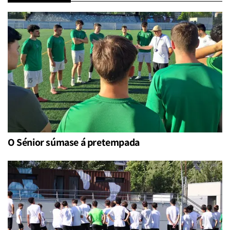
O Sénior súmase á pretempada