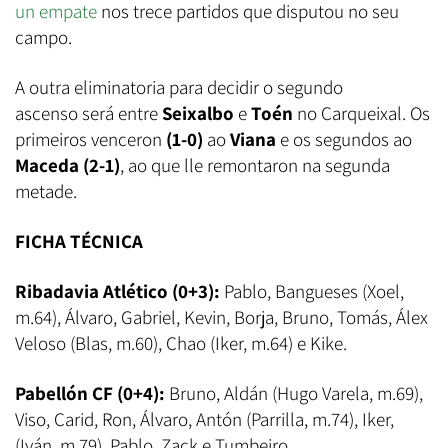
un empate
nos trece partidos que disputou no seu
campo.
A outra eliminatoria para decidir o segundo
ascenso será entre
Seixalbo
e
Toén
no Carqueixal. Os
primeiros venceron
(1-0)
ao
Viana
e os segundos ao
Maceda (2-1)
, ao que lle remontaron na segunda
metade.
FICHA TÉCNICA
Ribadavia Atlético (0+3):
Pablo, Bangueses (Xoel,
m.64), Álvaro, Gabriel, Kevin, Borja, Bruno, Tomás, Álex
Veloso (Blas, m.60), Chao (Iker, m.64) e Kike.
Pabellón CF (0+4):
Bruno, Aldán (Hugo Varela, m.69),
Viso, Carid, Ron, Álvaro, Antón (Parrilla, m.74), Iker,
(Iván, m.79), Pablo, Zack e Tumbeiro.