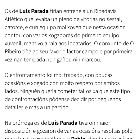
Os de
Luis Parada
tiñan enfrene a un Ribadavia
Atlético que levaba un pleno de vitorias no Xestal,
catorce, e cun equipo moi xoven que nesta ocasión
contou con varios xogadores do primeiro equipo
xuvenil, mantivo á raia aos locatarios. O conxunto de O
Ribeiro tiña ao seu favor o factor campo e por primeira
vez nan tempada non gañou nin marcou.
O enfrontamento foi moi trabado, con poucas
ocasións e xogado con moito respeto por ambos
lados. Ninguén quería cometer fallos xa que este tipo
de confrontacións pódense decidir por pequenos
detalles e más a un partido.
Na prórroga os de
Luis Parada
tiveron maior
disposición e gozaron de varias ocasións resoltas polo
meta local e expabellonista
Pablo
, dando paso así aos