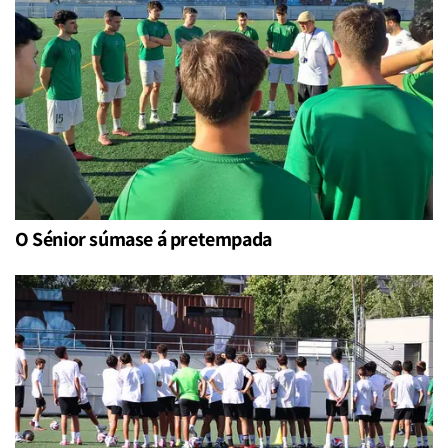
O Sénior súmase á pretempada