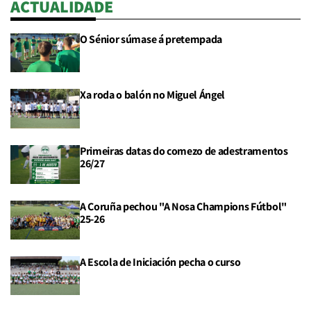
ACTUALIDADE
O Sénior súmase á pretempada
Xa roda o balón no Miguel Ángel
Primeiras datas do comezo de adestramentos
26/27
A Coruña pechou "A Nosa Champions Fútbol"
25-26
A Escola de Iniciación pecha o curso