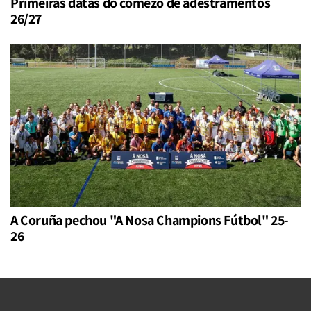
Primeiras datas do comezo de adestramentos
26/27
A Coruña pechou "A Nosa Champions Fútbol" 25-
26