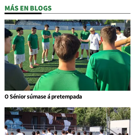
MÁS EN BLOGS
O Sénior súmase á pretempada