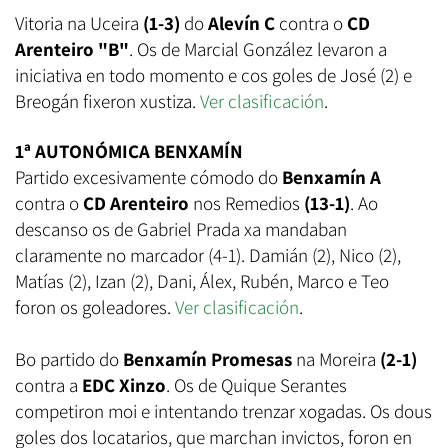
Vitoria na Uceira
(1-3)
do
Alevín C
contra o
CD
Arenteiro "B"
. Os de Marcial González levaron a
iniciativa en todo momento e cos goles de José (2) e
Breogán fixeron xustiza.
Ver clasificación
.
1ª AUTONÓMICA BENXAMÍN
Partido excesivamente cómodo do
Benxamín A
contra o
CD Arenteiro
nos Remedios
(13-1)
. Ao
descanso os de Gabriel Prada xa mandaban
claramente no marcador (4-1). Damián (2), Nico (2),
Matías (2), Izan (2), Dani, Álex, Rubén, Marco e Teo
foron os goleadores.
Ver clasificación
.
Bo partido do
Benxamín Promesas
na Moreira
(2-1)
contra a
EDC Xinzo
. Os de Quique Serantes
competiron moi e intentando trenzar xogadas. Os dous
goles dos locatarios, que marchan invictos, foron en