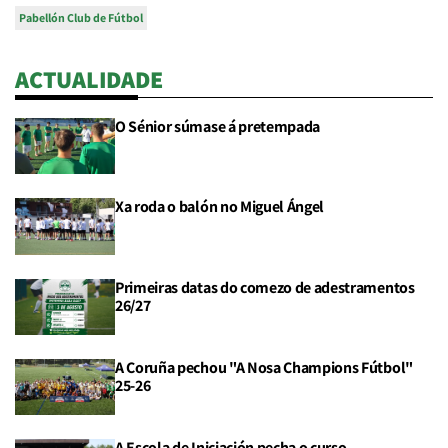
Pabellón Club de Fútbol
ACTUALIDADE
O Sénior súmase á pretempada
Xa roda o balón no Miguel Ángel
Primeiras datas do comezo de adestramentos
26/27
A Coruña pechou "A Nosa Champions Fútbol"
25-26
A Escola de Iniciación pecha o curso