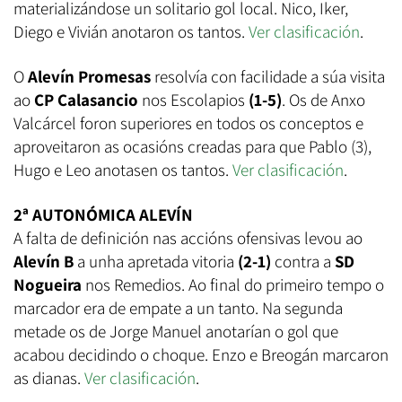
materializándose un solitario gol local. Nico, Iker,
Diego e Vivián anotaron os tantos.
Ver clasificación
.
O
Alevín Promesas
resolvía con facilidade a súa visita
ao
CP Calasancio
nos Escolapios
(1-5)
. Os de Anxo
Valcárcel foron superiores en todos os conceptos e
aproveitaron as ocasións creadas para que Pablo (3),
Hugo e Leo anotasen os tantos.
Ver clasificación
.
2ª AUTONÓMICA ALEVÍN
A falta de definición nas accións ofensivas levou ao
Alevín B
a unha apretada vitoria
(2-1)
contra a
SD
Nogueira
nos Remedios. Ao final do primeiro tempo o
marcador era de empate a un tanto. Na segunda
metade os de Jorge Manuel anotarían o gol que
acabou decidindo o choque. Enzo e Breogán marcaron
as dianas.
Ver clasificación
.