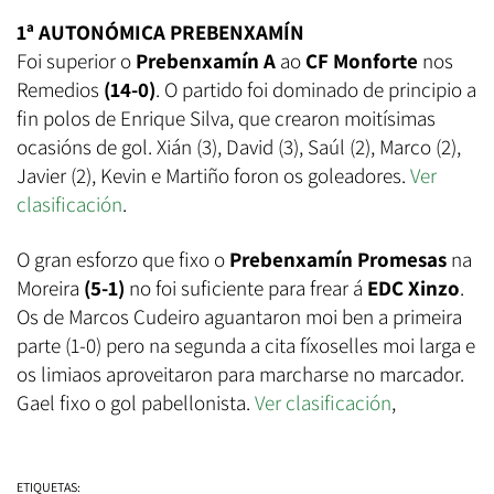
1ª AUTONÓMICA PREBENXAMÍN
Foi superior o
Prebenxamín A
ao
CF Monforte
nos
Remedios
(14-0)
. O partido foi dominado de principio a
fin polos de Enrique Silva, que crearon moitísimas
ocasións de gol. Xián (3), David (3), Saúl (2), Marco (2),
Javier (2), Kevin e Martiño foron os goleadores.
Ver
clasificación
.
O gran esforzo que fixo o
Prebenxamín Promesas
na
Moreira
(5-1)
no foi suficiente para frear á
EDC Xinzo
.
Os de Marcos Cudeiro aguantaron moi ben a primeira
parte (1-0) pero na segunda a cita fíxoselles moi larga e
os limiaos aproveitaron para marcharse no marcador.
Gael fixo o gol pabellonista.
Ver clasificación
,
ETIQUETAS: