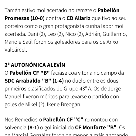
Tamén estivo moi acertado no remate o
Pabellón
Promesas (10-0)
contra o
CD Allariz
que tivo ao seu
porteiro como o gran protagonista cunha labor moi
acertada. Dani (2), Leo (2), Nico (2), Adrián, Guillermo,
Mario e Saúl foron os goleadores para os de Anxo
Valcárcel.
2ª AUTONÓMICA ALEVÍN
O
Pabellón CF "B"
facíase coa vitoria no campo da
SDC Arrabaldo "B" (1-4)
no duelo entre os dous
primeiros clasificados do Grupo 43ª A. Os de Jorge
Manuel fixeron méritos para levarse o partido con
goles de Mikel (2), Iker e Breogán.
Nos Remedios o
Pabellón CF "C"
remontou con
solvencia
(8-1)
o gol inicial do
CF Monforte "B"
. Os
de Marcial González foron de menos a máis anotando