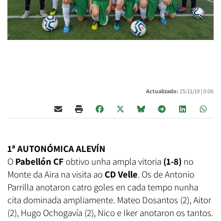
Actualizado:
25/11/19 |
0:06
1ª AUTONÓMICA ALEVÍN
O
Pabellón CF
obtivo unha ampla vitoria
(1-8)
no
Monte da Aira na visita ao
CD Velle
. Os de Antonio
Parrilla anotaron catro goles en cada tempo nunha
cita dominada ampliamente. Mateo Dosantos (2), Aitor
(2), Hugo Ochogavía (2), Nico e Iker anotaron os tantos.