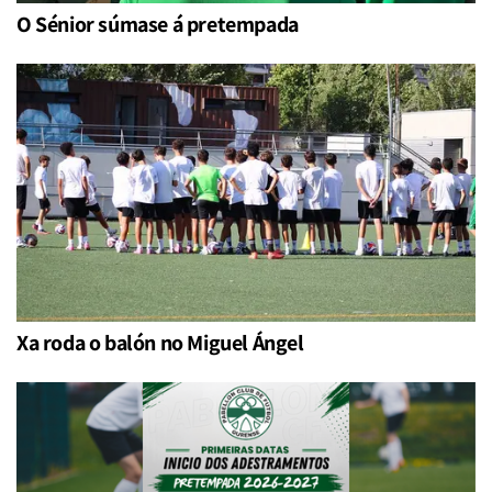
O Sénior súmase á pretempada
Xa roda o balón no Miguel Ángel