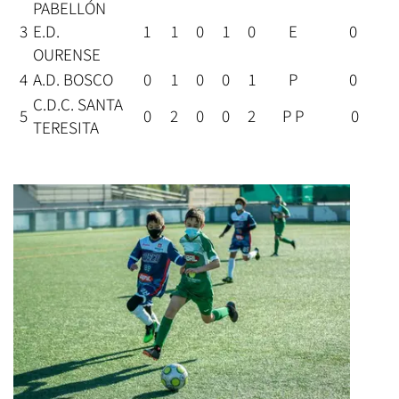
PABELLÓN
3
E.D.
1
1
0
1
0
E
0
OURENSE
4
A.D. BOSCO
0
1
0
0
1
P
0
C.D.C. SANTA
5
0
2
0
0
2
P P
0
TERESITA