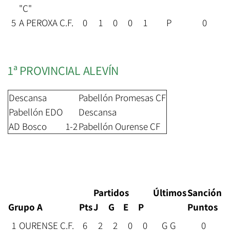
"C"
5
A PEROXA C.F.
0
1
0
0
1
P
0
1ª PROVINCIAL ALEVÍN
Descansa
Pabellón Promesas CF
Pabellón EDO
Descansa
AD Bosco
1-2
Pabellón Ourense CF
Partidos
Últimos
Sanción
Grupo A
Pts
J
G
E
P
Puntos
1
OURENSE C.F.
6
2
2
0
0
G G
0