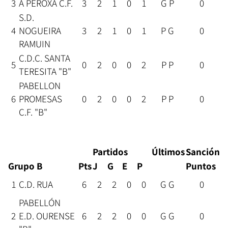
3
A PEROXA C.F.
3
2
1
0
1
G P
0
S.D.
4
NOGUEIRA
3
2
1
0
1
P G
0
RAMUIN
C.D.C. SANTA
5
0
2
0
0
2
P P
0
TERESITA "B"
PABELLON
6
PROMESAS
0
2
0
0
2
P P
0
C.F. "B"
Partidos
Últimos
Sanción
Grupo B
Pts
J
G
E
P
Puntos
1
C.D. RUA
6
2
2
0
0
G G
0
PABELLÓN
2
E.D. OURENSE
6
2
2
0
0
G G
0