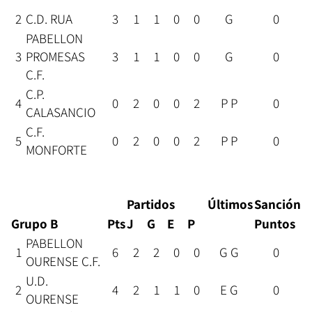
2
C.D. RUA
3
1
1
0
0
G
0
PABELLON
3
PROMESAS
3
1
1
0
0
G
0
C.F.
C.P.
4
0
2
0
0
2
P P
0
CALASANCIO
C.F.
5
0
2
0
0
2
P P
0
MONFORTE
Partidos
Últimos
Sanción
Grupo B
Pts
J
G
E
P
Puntos
PABELLON
1
6
2
2
0
0
G G
0
OURENSE C.F.
U.D.
2
4
2
1
1
0
E G
0
OURENSE