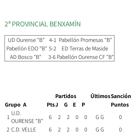
2ª PROVINCIAL BENXAMÍN
UD Ourense "B"
4-1
Pabellón Promesas "B"
Pabellón EDO "B"
5-2
ED Terras de Maside
AD Bosco "B"
3-6
Pabellón Ourense CF "B"
Partidos
Últimos
Sanción
Grupo A
Pts
J
G
E
P
Puntos
U.D.
1
6
2
2
0
0
G G
0
OURENSE "B"
2
C.D. VELLE
6
2
2
0
0
G G
0