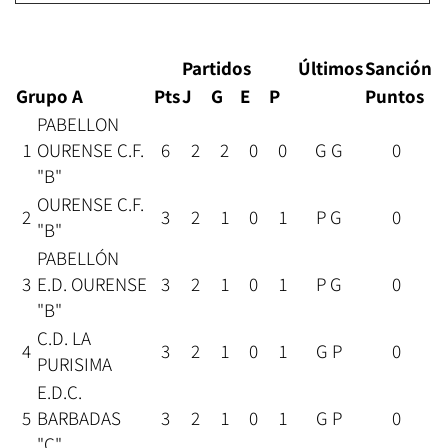
Partidos
Últimos
Sanción
Grupo A
Pts
J
G
E
P
Puntos
PABELLON
1
OURENSE C.F.
6
2
2
0
0
G G
0
"B"
OURENSE C.F.
2
3
2
1
0
1
P G
0
"B"
PABELLÓN
3
E.D. OURENSE
3
2
1
0
1
P G
0
"B"
C.D. LA
4
3
2
1
0
1
G P
0
PURISIMA
E.D.C.
5
BARBADAS
3
2
1
0
1
G P
0
"C"