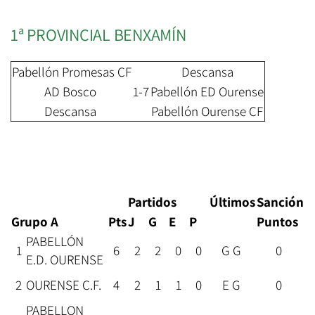
1ª PROVINCIAL BENXAMÍN
Pabellón Promesas CF
Descansa
AD Bosco
1-7
Pabellón ED Ourense
Descansa
Pabellón Ourense CF
Partidos
Últimos
Sanción
Grupo A
Pts
J
G
E
P
Puntos
PABELLÓN
1
6
2
2
0
0
G G
0
E.D. OURENSE
2
OURENSE C.F.
4
2
1
1
0
E G
0
PABELLON