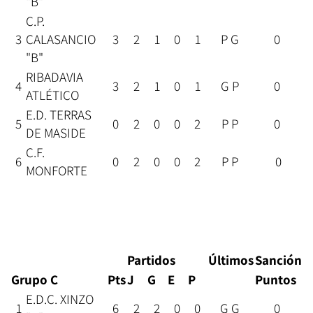
"B"
C.P.
3
CALASANCIO
3
2
1
0
1
P G
0
"B"
RIBADAVIA
4
3
2
1
0
1
G P
0
ATLÉTICO
E.D. TERRAS
5
0
2
0
0
2
P P
0
DE MASIDE
C.F.
6
0
2
0
0
2
P P
0
MONFORTE
Partidos
Últimos
Sanción
Grupo C
Pts
J
G
E
P
Puntos
E.D.C. XINZO
1
6
2
2
0
0
G G
0