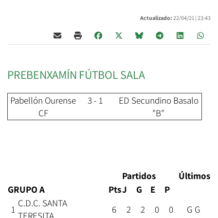
Actualizado:
22/04/21 |
23:43
PREBENXAMÍN FÚTBOL SALA
Pabellón Ourense
3 - 1
ED Secundino Basalo
CF
"B"
Partidos
Últimos
GRUPO A
Pts
J
G
E
P
C.D.C. SANTA
1
6
2
2
0
0
G G
TERESITA