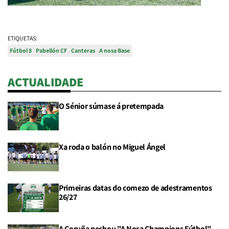
ETIQUETAS:
Fútbol 8
Pabellón CF
Canteras
A nosa Base
ACTUALIDADE
O Sénior súmase á pretempada
Xa roda o balón no Miguel Ángel
Primeiras datas do comezo de adestramentos
26/27
A Coruña pechou "A Nosa Champions Fútbol"