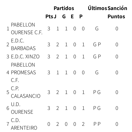
Partidos
Últimos
Sanción
Pts
J
G
E
P
Puntos
PABELLON
1
3
1
1
0
0
G
0
OURENSE C.F.
E.D.C.
2
3
2
1
0
1
G P
0
BARBADAS
3
E.D.C. XINZO
3
2
1
0
1
G P
0
PABELLON
4
PROMESAS
3
1
1
0
0
G
0
C.F.
C.P.
5
3
2
1
0
1
P G
0
CALASANCIO
U.D.
6
3
2
1
0
1
P G
0
OURENSE
C.D.
7
0
2
0
0
2
P P
0
ARENTEIRO