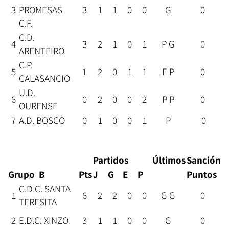
3
PROMESAS
3
1
1
0
0
G
0
C.F.
C.D.
4
3
2
1
0
1
P G
0
ARENTEIRO
C.P.
5
1
2
0
1
1
E P
0
CALASANCIO
U.D.
6
0
2
0
0
2
P P
0
OURENSE
7
A.D. BOSCO
0
1
0
0
1
P
0
Partidos
Últimos
Sanción
Grupo B
Pts
J
G
E
P
Puntos
C.D.C. SANTA
1
6
2
2
0
0
G G
0
TERESITA
2
E.D.C. XINZO
3
1
1
0
0
G
0