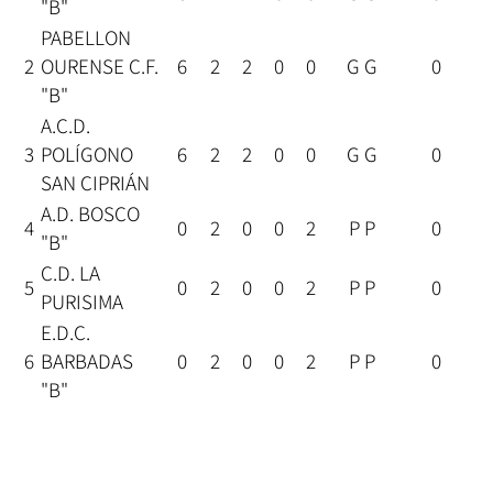
"B"
PABELLON
2
OURENSE C.F.
6
2
2
0
0
G G
0
"B"
A.C.D.
3
POLÍGONO
6
2
2
0
0
G G
0
SAN CIPRIÁN
A.D. BOSCO
4
0
2
0
0
2
P P
0
"B"
C.D. LA
5
0
2
0
0
2
P P
0
PURISIMA
E.D.C.
6
BARBADAS
0
2
0
0
2
P P
0
"B"