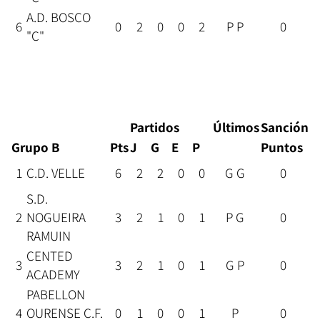
A.D. BOSCO
6
0
2
0
0
2
P P
0
"C"
Partidos
Últimos
Sanción
Grupo B
Pts
J
G
E
P
Puntos
1
C.D. VELLE
6
2
2
0
0
G G
0
S.D.
2
NOGUEIRA
3
2
1
0
1
P G
0
RAMUIN
CENTED
3
3
2
1
0
1
G P
0
ACADEMY
PABELLON
4
OURENSE C.F.
0
1
0
0
1
P
0