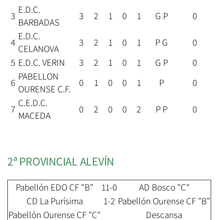
E.D.C.
3
3
2
1
0
1
G P
0
BARBADAS
E.D.C.
4
3
2
1
0
1
P G
0
CELANOVA
5
E.D.C. VERIN
3
2
1
0
1
G P
0
PABELLON
6
0
1
0
0
1
P
0
OURENSE C.F.
C.E.D.C.
7
0
2
0
0
2
P P
0
MACEDA
2ª PROVINCIAL ALEVÍN
Pabellón EDO CF "B"
11-0
AD Bosco "C"
CD La Purísima
1-2
Pabellón Ourense CF "B"
Pabellón Ourense CF "C"
Descansa