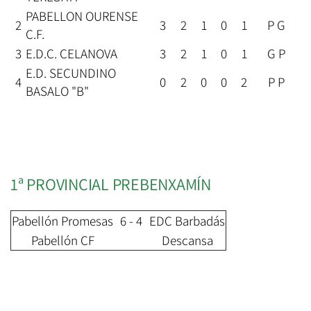
PABELLON OURENSE
2
3
2
1
0
1
P G
C.F.
3
E.D.C. CELANOVA
3
2
1
0
1
G P
E.D. SECUNDINO
4
0
2
0
0
2
P P
BASALO "B"
1ª PROVINCIAL PREBENXAMÍN
Pabellón Promesas
6 - 4
EDC Barbadás
Pabellón CF
Descansa