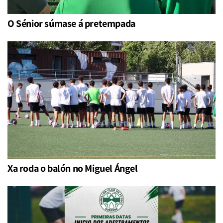
O Sénior súmase á pretempada
Xa roda o balón no Miguel Ángel