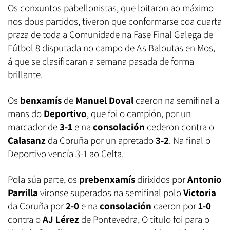
Os conxuntos pabellonistas, que loitaron ao máximo
nos dous partidos, tiveron que conformarse coa cuarta
praza de toda a Comunidade na Fase Final Galega de
Fútbol 8 disputada no campo de As Baloutas en Mos,
á que se clasificaran a semana pasada de forma
brillante.
Os
benxamís
de
Manuel Doval
caeron na semifinal a
mans do
Deportivo
, que foi o campión, por un
marcador de
3-1
e na
consolación
cederon contra o
Calasanz
da Coruña por un apretado
3-2
. Na final o
Deportivo vencía 3-1 ao Celta.
Pola súa parte, os
prebenxamís
dirixidos por
Antonio
Parrilla
vironse superados na semifinal polo
Victoria
da Coruña por
2-0
e na
consolación
caeron por
1-0
contra o
AJ Lérez
de Pontevedra, O título foi para o