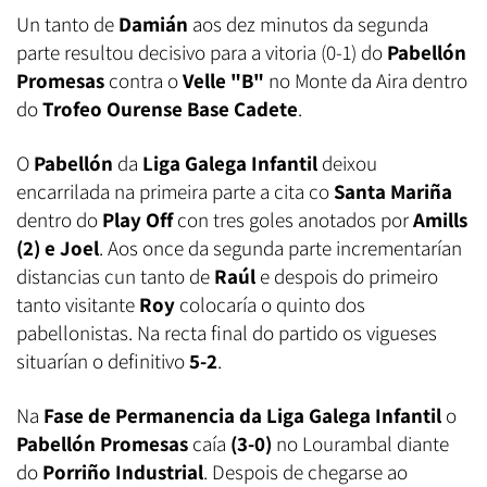
Un tanto de
Damián
aos dez minutos da segunda
parte resultou decisivo para a vitoria (0-1) do
Pabellón
Promesas
contra o
Velle "B"
no Monte da Aira dentro
do
Trofeo Ourense Base Cadete
.
O
Pabellón
da
Liga Galega Infantil
deixou
encarrilada na primeira parte a cita co
Santa Mariña
dentro do
Play Off
con tres goles anotados por
Amills
(2) e Joel
. Aos once da segunda parte incrementarían
distancias cun tanto de
Raúl
e despois do primeiro
tanto visitante
Roy
colocaría o quinto dos
pabellonistas. Na recta final do partido os vigueses
situarían o definitivo
5-2
.
Na
Fase de Permanencia da Liga Galega Infantil
o
Pabellón Promesas
caía
(3-0)
no Lourambal diante
do
Porriño Industrial
. Despois de chegarse ao