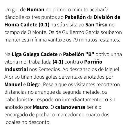
Un gol de
Numan
no primeiro minuto acabaría
dándolle os tres puntos ao
Pabellón
da
División de
Honra Cadete (0-1)
na súa visita ao
San Tirso
no
campo de O Monte. Os de Guillermo García souberon
manter esa mínima vantaxe os 79 minutos restantes.
Na
Liga Galega Cadete
o
Pabellón "B"
obtivo unha
vitoria moi traballada
(4-1)
contra o
Porriño
Industrial
nos Remedios. Ao descanso os de Miguel
Alonso tiñan dous goles de vantaxe anotados por
Manuel
e
Dieg
o. Pese a que os visitantes recortaron
distancias no arranque da segunda metade, os
pabellonistas respoderon inmediantamente co 3-1
anotado por
Mauro
. O
celanovense
sería o
encargado de pechar o marcador co cuarto dos
locales no desconto.