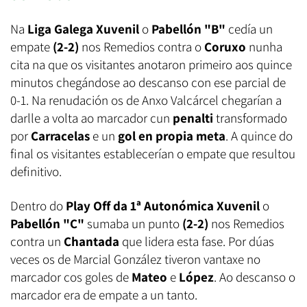
Na
Liga Galega Xuvenil
o
Pabellón "B"
cedía un
empate
(2-2)
nos Remedios contra o
Coruxo
nunha
cita na que os visitantes anotaron primeiro aos quince
minutos chegándose ao descanso con ese parcial de
0-1. Na renudación os de Anxo Valcárcel chegarían a
darlle a volta ao marcador cun
penalti
transformado
por
Carracelas
e un
gol en propia meta
. A quince do
final os visitantes establecerían o empate que resultou
definitivo.
Dentro do
Play Off da 1ª Autonómica Xuvenil
o
Pabellón "C"
sumaba un punto
(2-2)
nos Remedios
contra un
Chantada
que lidera esta fase. Por dúas
veces os de Marcial González tiveron vantaxe no
marcador cos goles de
Mateo
e
López
. Ao descanso o
marcador era de empate a un tanto.