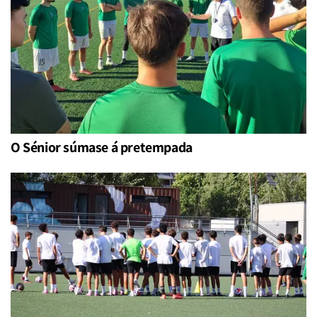
O Sénior súmase á pretempada