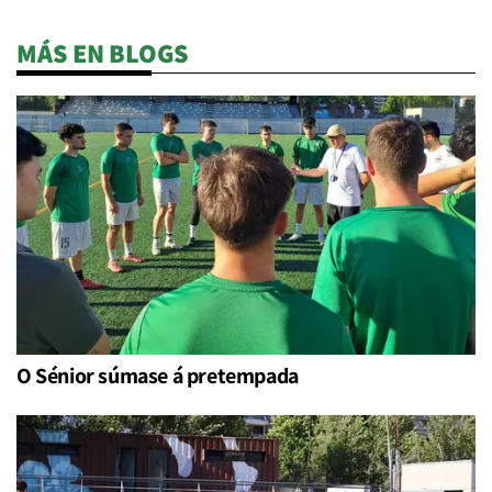
MÁS EN BLOGS
O Sénior súmase á pretempada