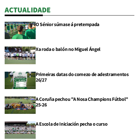
ACTUALIDADE
O Sénior súmase á pretempada
Xa roda o balón no Miguel Ángel
Primeiras datas do comezo de adestramentos
26/27
A Coruña pechou "A Nosa Champions Fútbol"
25-26
A Escola de Iniciación pecha o curso