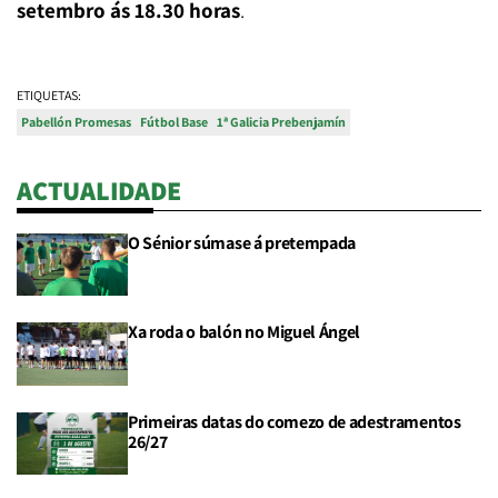
setembro ás 18.30 horas
.
ETIQUETAS:
Pabellón Promesas
Fútbol Base
1ª Galicia Prebenjamín
ACTUALIDADE
O Sénior súmase á pretempada
Xa roda o balón no Miguel Ángel
Primeiras datas do comezo de adestramentos
26/27