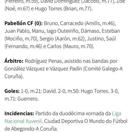
(Ferreiro, m.59), David Domínguez (Jacobo, m.77), Zoe
(Noé, m.67) e Hugo Torres (Brian, m.77).
Pabellón CF (0):
Bruno, Carracedo (Amills, m.46),
Juan Pablo, Manu, Iago Outeiriño, Dámaso, Esteban
(Mociño, m.70), Sergio (Aarón, m.62), Justino, Saúl
(Fernando, m.46) e Carlos (Mauro, m.70).
Árbitro:
Rodríguez Penas, asistido nas bandas por
González Vázquez e Vázquez Padín (Comité Galego-A
Coruña).
Goles:
1-0, m.21: David. 2-0, m.50: Hugo Torres. 3-0,
m.71: Guerrero.
Incidencias:
Partido da duodécima xornada da
Liga
Nacional Xuvenil
. Ciudad Deportiva O Mundo do Fútbol
de Abegondo-A Coruña.