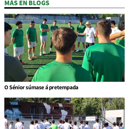
MÁS EN BLOGS
O Sénior súmase á pretempada