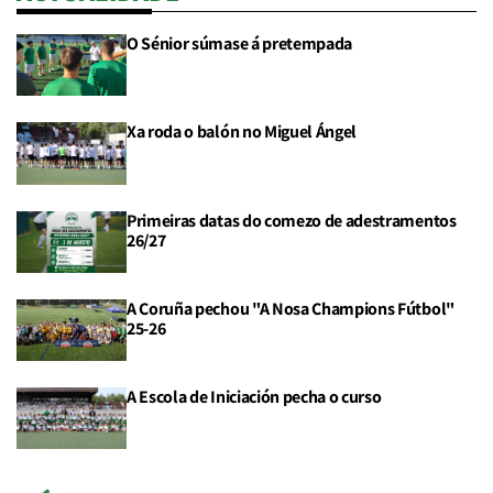
O Sénior súmase á pretempada
Xa roda o balón no Miguel Ángel
Primeiras datas do comezo de adestramentos
26/27
A Coruña pechou "A Nosa Champions Fútbol"
25-26
A Escola de Iniciación pecha o curso