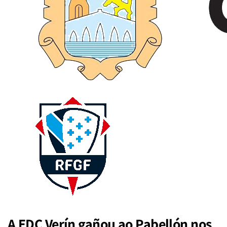
A EDC Verín gañou ao Pabellón nos