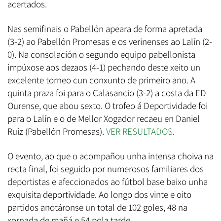
acertados.
Nas semifinais o Pabellón apeara de forma apretada
(3-2) ao Pabellón Promesas e os verinenses ao Lalín (2-
0). Na consolación o segundo equipo pabellonista
impúxose aos dezaos (4-1) pechando deste xeito un
excelente torneo cun conxunto de primeiro ano. A
quinta praza foi para o Calasancio (3-2) a costa da ED
Ourense, que abou sexto. O trofeo á Deportividade foi
para o Lalín e o de Mellor Xogador recaeu en Daniel
Ruiz (Pabellón Promesas).
VER RESULTADOS
.
O evento, ao que o acompañou unha intensa choiva na
recta final, foi seguido por numerosos familiares dos
deportistas e afeccionados ao fútbol base baixo unha
exquisita deportividade. Ao longo dos vinte e oito
partidos anotáronse un total de 102 goles, 48 na
xornada de mañá e 54 pola tarde.