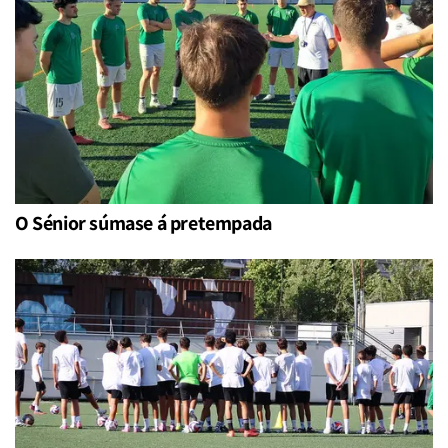
O Sénior súmase á pretempada