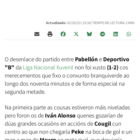
Actualizado:
02/10/23 |
13:14
| TIEMPO DE LECTURA: 2 MIN.
O desenlace do partido entre
Pabellón
e
Deportivo
"B"
da
Liga Nacional Xuvenil
non foi xusto
(1-2)
cos
merecementos que fixo o conxunto branquiverde ao
longo dos noventa minutos e de forma especial na
segunda metade.
Na primeira parte as cousas estiveron máis niveladas
pero foron os de
Iván Alonso
quenes gozarían de
dúas grandes ocasións en accións de
Cougil
cun
centro ao que non chegaría
Peke
na boca de gol e un
man a man de
Mauro
co meta rival, que desviaría