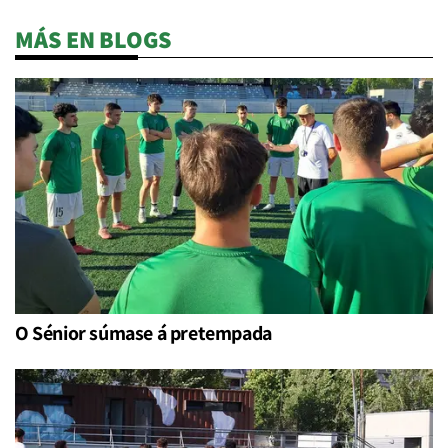
MÁS EN BLOGS
O Sénior súmase á pretempada