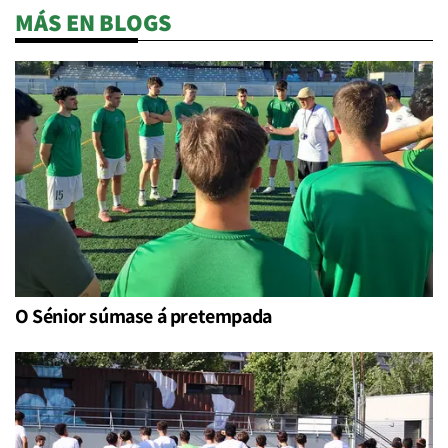
MÁS EN BLOGS
O Sénior súmase á pretempada