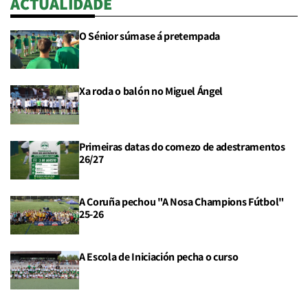
ACTUALIDADE
O Sénior súmase á pretempada
Xa roda o balón no Miguel Ángel
Primeiras datas do comezo de adestramentos
26/27
A Coruña pechou "A Nosa Champions Fútbol"
25-26
A Escola de Iniciación pecha o curso