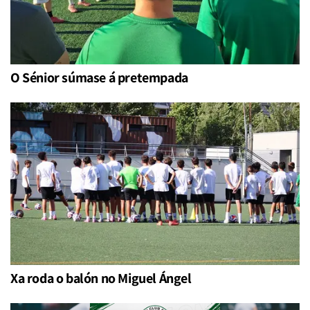
O Sénior súmase á pretempada
Xa roda o balón no Miguel Ángel