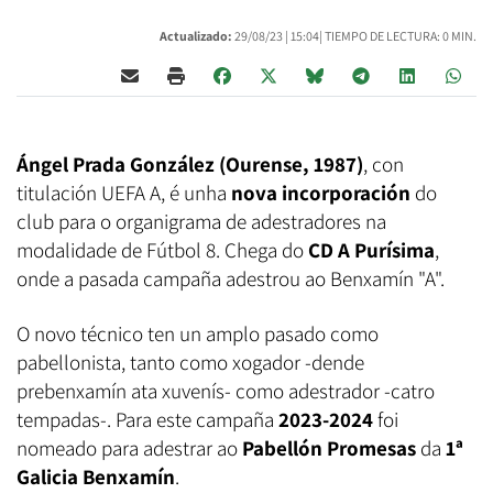
Actualizado:
29/08/23 |
15:04
| TIEMPO DE LECTURA: 0 MIN.
Ángel Prada González (Ourense, 1987)
, con
titulación UEFA A, é unha
nova incorporación
do
club para o organigrama de adestradores na
modalidade de Fútbol 8. Chega do
CD A Purísima
,
onde a pasada campaña adestrou ao Benxamín "A".
O novo técnico ten un amplo pasado como
pabellonista, tanto como xogador -dende
prebenxamín ata xuvenís- como adestrador -catro
tempadas-. Para este campaña
2023-2024
foi
nomeado para adestrar ao
Pabellón Promesas
da
1ª
Galicia Benxamín
.